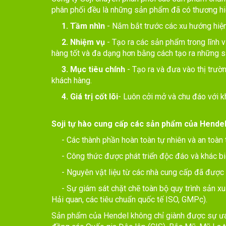
Công ty Soji chuyên phân phối các sản phẩm chăm
phân phối đều là những sản phẩm đã có thương hiệu
1. Tầm nhìn
- Nắm bắt trước các xu hướng hiện
2. Nhiệm vụ
- Tạo ra các sản phẩm trong lĩnh
hàng tốt và đa dạng hơn bằng cách tạo ra những s
3. Mục tiêu chính
- Tạo ra và đưa vào thị trườ
khách hàng.
4. Giá trị cốt lõi
- Luôn cởi mở và chu đáo với kh
Soji tự hào cung cấp các sản phẩm của Hendel
- Các thành phần hoàn toàn tự nhiên và an toàn t
- Công thức được phát triển độc đáo và khác bi
- Nguyên vật liệu từ các nhà cung cấp đã được k
- Sự giám sát chặt chẽ toàn bộ quy trình sản xuấ
Hải quan, các tiêu chuẩn quốc tế ISO, GMPc).
Sản phẩm của Hendel không chỉ giành được sự ưa 