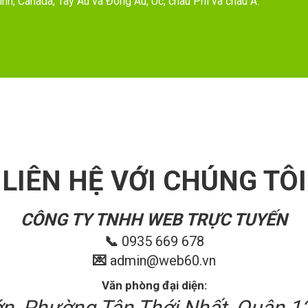
nh, Canada, Tây Âu và Đông Âu, Úc, châu Phi và châu Á.
LIÊN HỆ VỚI CHÚNG TÔI
CÔNG TY TNHH WEB TRỰC TUYẾN
📞
0935 669 678
💌
admin@web60.vn
Văn phòng đại diện: