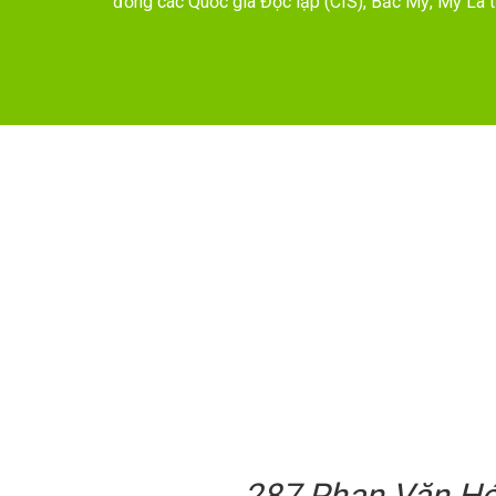
đồng các Quốc gia Độc lập (CIS), Bắc Mỹ, Mỹ La ti